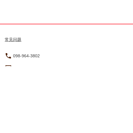
常见问题
098-964-3802
info@summer-resort.jp
沖縄県国頭郡恩納村山田2679-1
营业时间（当地时间）：8:30 - 17:30
旅行社注册许可证
条款和条件